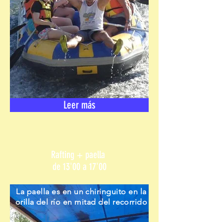
Leer más
Rafting + paella
de 13'00 a 17'00
La paella es en un chiringuito en la
orilla del río en mitad del recorrido