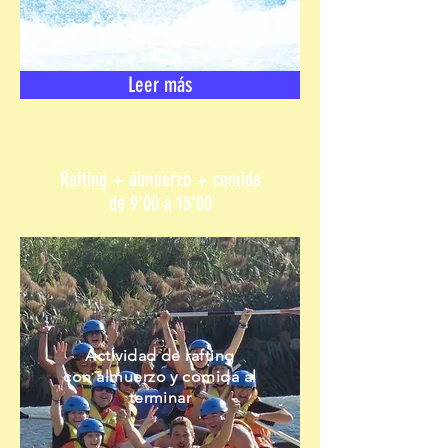
Leer más
Rafting + almuerzo + comida
de 9'00 a 15'00
Actividad de rafting
con almuerzo y comida al
terminar